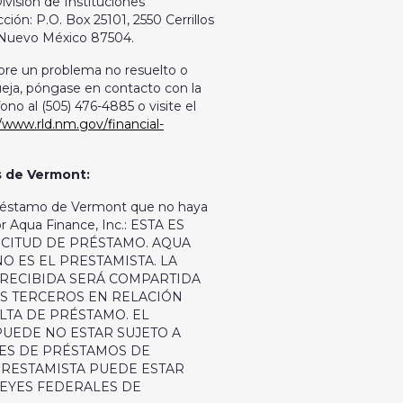
visión de Instituciones
cción: P.O. Box 25101, 2550 Cerrillos
 Nuevo México 87504.
bre un problema no resuelto o
eja, póngase en contacto con la
fono al (505) 476-4885 o visite el
//www.rld.nm.gov/financial-
 de Vermont:
préstamo de Vermont que no haya
or Aqua Finance, Inc.: ESTA ES
ICITUD DE PRÉSTAMO. AQUA
NO ES EL PRESTAMISTA. LA
RECIBIDA SERÁ COMPARTIDA
S TERCEROS EN RELACIÓN
LTA DE PRÉSTAMO. EL
PUEDE NO ESTAR SUJETO A
YES DE PRÉSTAMOS DE
PRESTAMISTA PUEDE ESTAR
LEYES FEDERALES DE