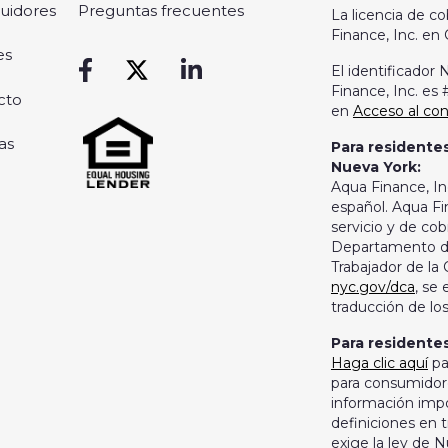
buidores
Preguntas frecuentes
La licencia de 
Finance, Inc. en 
es
El identificado
Finance, Inc. es
cto
en
Acceso al c
as
Para residentes
Nueva York:
Aqua Finance, In
español. Aqua Fi
servicio y de cob
Departamento de
Trabajador de la
nyc.gov/dca
, se
traducción de lo
Para residente
Haga clic aquí
pa
para consumidor
información imp
definiciones en 
exige la ley de 