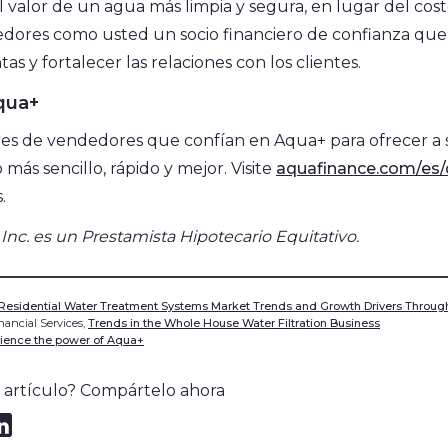
l valor de un agua más limpia y segura, en lugar del cos
edores como usted un socio financiero de confianza que
as y fortalecer las relaciones con los clientes.
qua+
les de vendedores que confían en Aqua+ para ofrecer a 
más sencillo, rápido y mejor. Visite
aquafinance.com/es/d
.
Inc. es un Prestamista Hipotecario Equitativo.
 Residential Water Treatment Systems Market Trends and Growth Drivers Throug
ancial Services,
Trends in the Whole House Water Filtration Business
ience the power of Aqua+
e artículo? Compártelo ahora