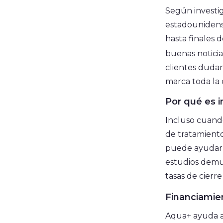
Según investi
estadounidens
hasta finales d
buenas notici
clientes dudan
marca toda la 
Por qué es 
Incluso cuando
de tratamient
puede ayudar a
estudios demu
tasas de cierr
Financiamien
Aqua+ ayuda a