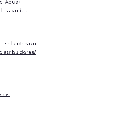
to. Aqua+
 les ayuda a
sus clientes un
istribuidores/
h 2031