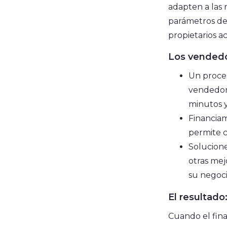
adapten a las n
parámetros de 
propietarios 
Los vendedo
Un proces
vendedore
minutos y
Financiam
permite c
Solucione
otras mej
su negoci
El resultado
Cuando el fina