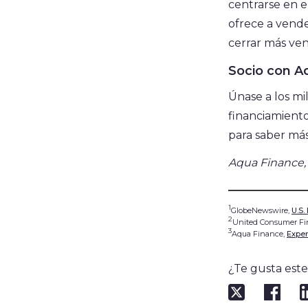
centrarse en e
ofrece a vend
cerrar más vent
Socio con A
Únase a los mi
financiamiento 
para saber más
Aqua Finance, 
1
GlobeNewswire,
U.S.
2
United Consumer Fin
3
Aqua Finance,
Exper
¿Te gusta est