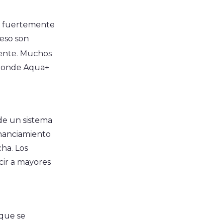
ca fuertemente
eso son
iente. Muchos
s donde Aqua+
 de un sistema
inanciamiento
ha. Los
cir a mayores
 que se