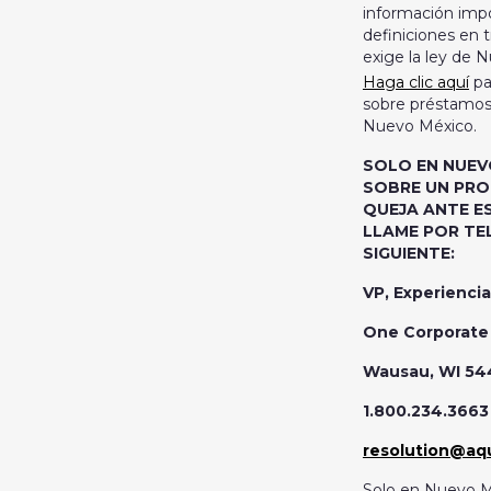
información imp
definiciones en 
exige la ley de 
Haga clic aquí
pa
sobre préstamos 
Nuevo México.
SOLO EN NUEV
SOBRE UN PRO
QUEJA ANTE E
LLAME POR T
SIGUIENTE:
VP, Experiencia
One Corporate 
Wausau, WI 54
1.800.234.3663
resolution@aq
Solo en Nuevo M