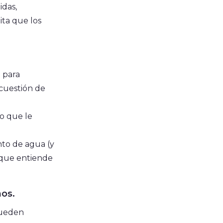
idas,
ita que los
l para
cuestión de
lo que le
.
nto de agua (y
o que entiende
hos.
 pueden