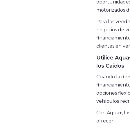
oportunidades 
motorizados d
Para los vend
negocios de ve
financiamiento
clientes en ve
Utilice Aqu
los Caídos
Cuando la dema
financiamient
opciones flexi
vehículos recr
Con Aqua+, lo
ofrecer: