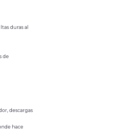
ltas duras al
s de
dor, descargas
donde hace