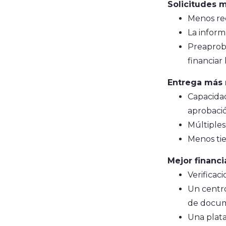
Solicitudes m
Menos req
La inform
Preaproba
financiar
Entrega más 
Capacidad
aprobaci
Múltiples
Menos ti
Mejor financ
Verificac
Un centro
de docume
Una plata