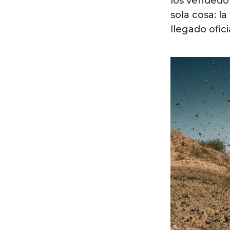
los vendedor
sola cosa: l
llegado ofic