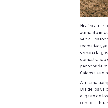
Históricamente
aumento import
vehículos todo
recreativos, ya
semana largos y
demostrando qu
periodos de m
Caídos suele m
Al mismo tiem
Día de los Caí
el gasto de lo
compras duran