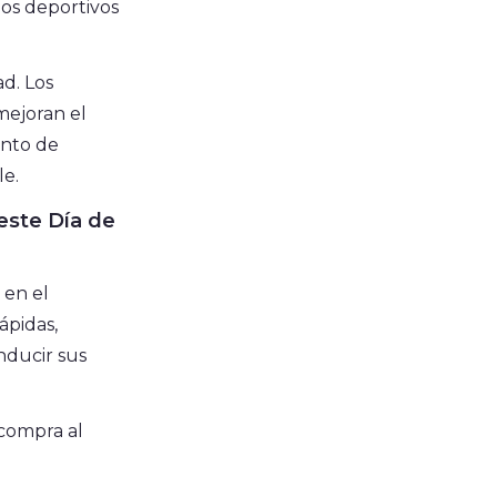
os deportivos
d. Los
mejoran el
ento de
le.
este Día de
 en el
ápidas,
nducir sus
 compra al