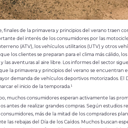
, finales de la primavera y principios del verano traen c
ante del interés de los consumidores por las motociclet
terreno (ATV), los vehículos utilitarios (UTV) y otros veh
 que los clientes se preparan para el clima más cálido, los
 las aventuras al aire libre. Los informes del sector sigu
e la primavera y principios del verano se encuentran e
ayor demanda de vehículos deportivos motorizados. El D
arcar el inicio de la temporada.¹
po, muchos consumidores esperan activamente las prom
dos antes de realizar grandes compras. Según estudios r
s consumidores, más de la mitad de los compradores plan
te las rebajas del Día de los Caídos. Muchos buscan es