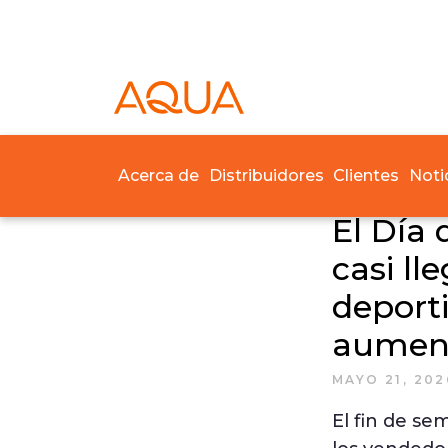
Acerca de
Distribuidores
Clientes
Noti
El Día 
casi ll
deport
aument
MAYO 21, 202
El fin de se