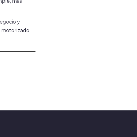
imple, más
egocio y
o motorizado,