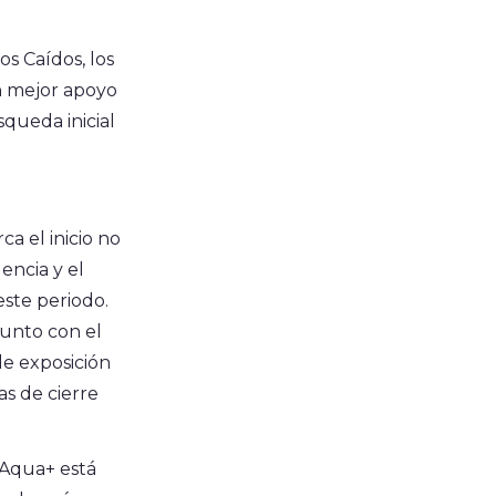
s Caídos, los
n mejor apoyo
squeda inicial
a el inicio no
encia y el
ste periodo.
unto con el
de exposición
s de cierre
 Aqua+ está