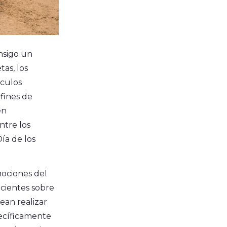
onsigo un
as, los
ículos
 fines de
en
ntre los
ía de los
ociones del
ecientes sobre
ean realizar
pecíficamente