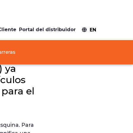
Cliente
Portal del distribuidor
EN
arreras
) ya
ículos
para el
esquina. Para