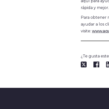
aquí para ayud
rápida y mejor.
Para obtener 
ayudar a los c
visite:
www.aqu
¿Te gusta est