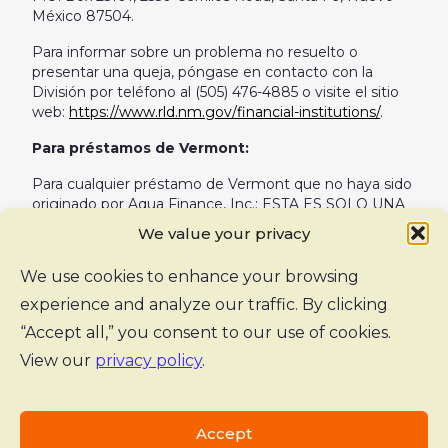
México 87504.
Para informar sobre un problema no resuelto o
presentar una queja, póngase en contacto con la
División por teléfono al (505) 476-4885 o visite el sitio
web:
https://www.rld.nm.gov/financial-institutions/
.
Para préstamos de Vermont:
Para cualquier préstamo de Vermont que no haya sido
originado por Aqua Finance, Inc.: ESTA ES SOLO UNA
SOLICITUD DE PRÉSTAMO. AQUA FINANCE, INC. NO
We value your privacy
ES EL PRESTAMISTA. LA INFORMACIÓN RECIBIDA
SERÁ COMPARTIDA CON UNO O MÁS TERCEROS
We use cookies to enhance your browsing
EN RELACIÓN CON SU CONSULTA DE PRÉSTAMO.
experience and analyze our traffic. By clicking
EL PRESTAMISTA PUEDE NO ESTAR SUJETO A
TODAS LAS LEYES DE PRÉSTAMOS DE VERMONT.
“Accept all,” you consent to our use of cookies.
EL PRESTAMISTA PUEDE ESTAR SUJETO A LAS
View our
privacy policy
.
LEYES FEDERALES DE PRÉSTAMOS.
© 2026 Aqua Finance, Inc. Todos los derechos
reservados.
Accept